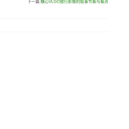
下一篇:
糖心VLGO旅行影像的叙事节奏与看点