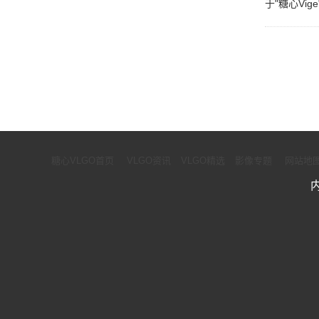
于"糖心Vige
糖心VLGO首页
VLGO资讯
VLGO精选
影像专题
网站地