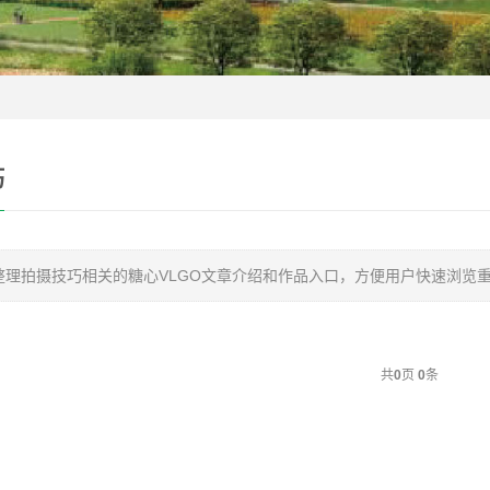
巧
整理拍摄技巧相关的糖心VLGO文章介绍和作品入口，方便用户快速浏览
共
0
页
0
条