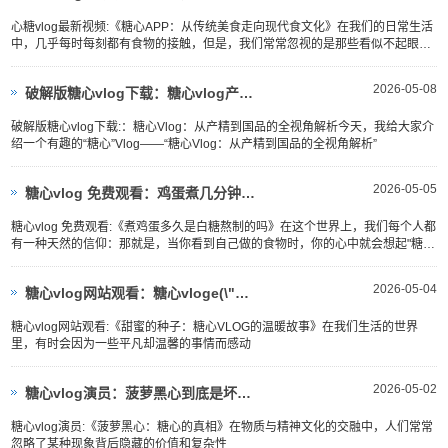
心糖vlog最新视频:《糖心APP：从传统美食走向现代食文化》在我们的日常生活
中，几乎每时每刻都有食物的接触，但是，我们常常忽视的是那些看似不起眼的
食物，而将它们视为简单、普通的食材，甚至可能因为它的价格和实用性而忽略
了其深层次的价值
2026-05-08
破解版糖心vlog下载：糖心vlog产精国品入口(\"糖心Vlog：从产精到国品
破解版糖心vlog下载:：糖心Vlog：从产精到国品的全视角解析今天，我给大家介
绍一个有趣的“糖心”Vlog——“糖心Vlog：从产精到国品的全视角解析”
2026-05-05
糖心vlog 免费观看：鸡蛋煮几分钟是糖心(\"煮鸡蛋多久是白糖熬制的吗？\")
糖心vlog 免费观看:《煮鸡蛋多久是白糖熬制的吗》在这个世界上，我们每个人都
有一种天然的信仰：那就是，当你看到自己做的食物时，你的心中就会想起"糖糖
糖"这个声音
2026-05-04
糖心vlog网站观看：糖心vloge(\"甜蜜的种子——糖心VLOGE的故事\"
糖心vlog网站观看:《甜蜜的种子：糖心VLOG的温暖故事》在我们生活的世界
里，有时会因为一些平凡却温馨的事情而感动
2026-05-02
糖心vlog演员：菠萝黑心到底是坏了还是糖心(\"菠萝黑心：糖心的真相到底如何？
糖心vlog演员:《菠萝黑心：糖心的真相》在物质与精神文化的交融中，人们常常
忽略了某种现象背后隐藏的价值和复杂性