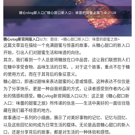
糖心vlog新官网版入口
以为：题目：<糖心甜口新入口：味蕾的甜蜜之旅>
这篇文章旨在描绘一个充满甜蜜与惊喜的故事，从糖心甜口的新入口
开始，引出人们对甜蜜生活和味道的向往。
其次，我们看到一个人总是将糖放在口中品尝，这让我们联想到人们
在糖中享受食物、品味生活的日常。，对于这个故事，重点不在于糖
的使用方式，而在于其背后的象征意义。
糖心甜口，即通过甜味来表达甜蜜的心意或情感。这种表达不仅仅是
为了分享快乐，更是一种自我袒露的方式，让读者感受到作者内心深
处的情感和感受。糖心vlog新官网版入口以为：这正是《糖心甜口新
入口：味蕾的甜蜜之旅》所传递的信息——生活中美好的一面往往隐
藏在我们最不经意的地方。
故事通过一系列的小插曲，展示了对美好事物的记忆、记忆与回忆、
以及这些回忆如何成为日常生活的载体。无论是品尝糖心甜口的新入
口，还是分享背后的故事，都是对生活的一种体验和感悟。