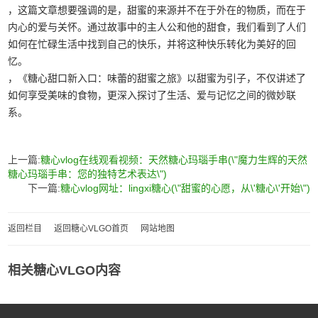
，这篇文章想要强调的是，甜蜜的来源并不在于外在的物质，而在于
内心的爱与关怀。通过故事中的主人公和他的甜食，我们看到了人们
如何在忙碌生活中找到自己的快乐，并将这种快乐转化为美好的回
忆。
，《糖心甜口新入口：味蕾的甜蜜之旅》以甜蜜为引子，不仅讲述了
如何享受美味的食物，更深入探讨了生活、爱与记忆之间的微妙联
系。
上一篇:
糖心vlog在线观看视频：天然糖心玛瑙手串(\"魔力生辉的天然
糖心玛瑙手串：您的独特艺术表达\")
下一篇:
糖心vlog网址：lingxi糖心(\"甜蜜的心愿，从\'糖心\'开始\")
返回栏目
返回糖心VLGO首页
网站地图
相关糖心VLGO内容