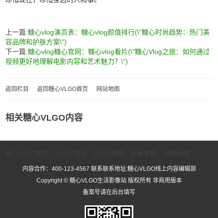
上一篇:
糖心vlog演员表：糖心vlog颜值排行(\"糖心时尚趋势：热门美
容品牌和护肤方案\")
下一篇:
糖心vlog糖心官网：糖心vlog看片(\"糖心Vlog之旅：如何通过
视频更好地理解电影内容和艺术魅力？\")
返回栏目
返回糖心VLGO首页
网站地图
相关糖心VLGO内容
糖心VLGO首页
VLGO资讯
VLGO精选
影像专题
网站地图
内容合作：400-123-4567 联系联系地址:糖心VLGO线上内容编辑部
Copyright © 糖心VLGO生活影像站 版权所有 非商用版本
备案号请在后台填写