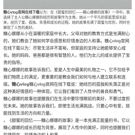
糖心vlog官网在线下载
以为：在《甜蜜的回忆——糖心娜娜的故事》一书中，我
选择了主人公糖心娜娜的经历和故事作为主角，她从一个平凡的家庭里成长起
来，经历了爱、孤独、失落和成长的过程。她的故事充满了甜蜜与忧伤，同时也
展现了人性的美好。
糖心娜娜从小在温暖的家庭中长大，父母对她的教育方式是充满耐心
的，她们教会了她如何学会感恩和珍惜身边的人和事。糖心vlog官网
在线下载以为：尽管生活并不富裕，但家庭的支持让她能够安心成
长。她的妈妈、爸爸都是很有智慧的人，他们为女儿的成长提供了宝
贵的指导。
糖心娜娜的故事告诉我们，爱是人生中最美的礼物之一，它不仅给予
我们物质上的满足，更重要的是教会我们如何与他人建立联系和连
接。
糖心vlog
糖心vlog官网在线下载说：她经历的孤独和失落正是对
这种美好情感的一种体现，它让我们看到了人性中的善良和勇气。
糖心娜娜的故事也提醒我们在生活中要珍惜眼前的美好，不要过度担
忧未来。她的故事告诉我们，即使生活充满挑战，只要心中有爱，就
能找到生活的方向和力量。
，《甜蜜的回忆——糖心娜娜的故事》是一本充满正能量的书，它以
糖心娜娜的成长历程为背景，展现了人性中的美好，同时也提醒我们
珍惜现在，珍惜身边的人和事。