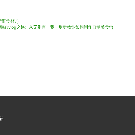
鲜食材\")
入(\"糖心vlog之路：从无到有，我一步步教你如何制作自制美食\")
部