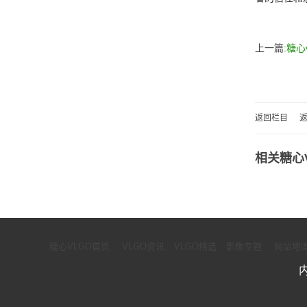
上一篇:
糖心
返回栏目
返
相关糖心
糖心VLGO首页
VLGO资讯
VLGO精选
影像专题
网站地