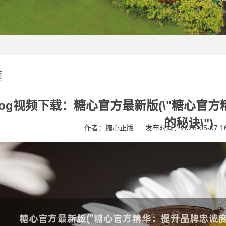
题
log视频下载：糖心官方最新版(\"糖心
的秘诀\")
作者：糖心正版
发布时间：2026-05-07 16