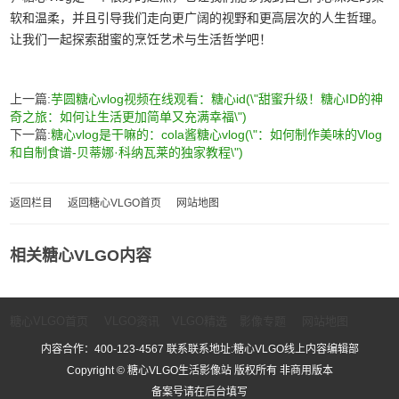
软和温柔，并且引导我们走向更广阔的视野和更高层次的人生哲理。
让我们一起探索甜蜜的烹饪艺术与生活哲学吧！
上一篇:
芋圆糖心vlog视频在线观看：糖心id(\"甜蜜升级！糖心ID的神
奇之旅：如何让生活更加简单又充满幸福\")
下一篇:
糖心vlog是干嘛的：cola酱糖心vlog(\"：如何制作美味的Vlog
和自制食谱-贝蒂娜·科纳瓦莱的独家教程\")
返回栏目
返回糖心VLGO首页
网站地图
相关糖心VLGO内容
糖心VLGO首页
VLGO资讯
VLGO精选
影像专题
网站地图
内容合作：400-123-4567 联系联系地址:糖心VLGO线上内容编辑部
Copyright © 糖心VLGO生活影像站 版权所有 非商用版本
备案号请在后台填写