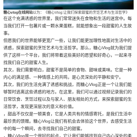
糖心vlog在线网站
以为：《糖心Vlog:让我们探索甜蜜的烹饪艺术与生活哲学》
在这个充满诱惑的世界里，我们常常迷失在食物和生活的迷宫中。每
当我们打开一包薯片或一颗水果蛋糕，就能想象出一段甜蜜的人生故
事。
但愿我们的世界能够更宽广一些，让我们能更加理性地面对生活中的
诱惑，探索甜蜜的烹饪艺术与生活哲学。那么，糖心Vlog就为我们提
供了这样一个平台，我们将带着这些美好的愿望和好奇心，一起来寻
找我们自己的甜蜜人生。
其次，我们需要明白，甜蜜不是简单的食物、甜味或美味。它是一种
内心的满足感、一种情感上的共鸣，是心灵深处的平静和安宁。
其次，我们的生活充满了诱惑和挑战，而糖心Vlog正是一个让我们能
够暂时逃离这些诱惑的地方。在这里，我们可以通过视频记录我们的
日常饮食、烹饪过程以及与家人、朋友相处的方式，来探索甜蜜的生
活哲学，发现更深层次的意义和价值。
，甜品不仅仅是一顿美食，它是人类共有的情感寄托，是我们生活中
最珍贵的馈赠。糖心Vlog让我们有机会去体验这个世界，去感受生活
中的每一个瞬间，去寻找我们自己的甜蜜。
，糖心Vlog是一个很好的起点，它让我们能够找到自己内心深处的柔