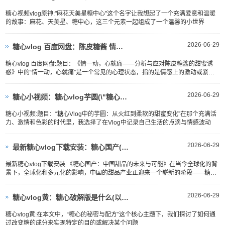
糖心视频vlog原神:"麻花天美星糖中心"这个名字让我想起了一个充满爱意和温暖
的故事：麻花、天美星、糖中心，这三个元素一起组成了一个温馨的小世界
2026-06-29
糖心vlog 百度网盘：陈皮糖酱 情一动,心就痛(《情一动，心就痛——分析与应对
糖心vlog 百度网盘:题目：《情一动，心就痛——分析与应对陈皮糖酱的甜蜜诱
惑》中的“情一动，心就痛”是一个常见的心理状态，指的是情感上的激动或紧
张，通常在面对挫折、困难或者失去控制时会突然出现
2026-06-29
糖心小视频：糖心vlog芋圆(\"糖心Vlog中的芋圆：从火红到柔软的甜蜜变化\
糖心小视频:题目：“糖心Vlog中的芋圆：从火红到柔软的甜蜜变化”在那个充满活
力、激情和色彩的时代里，我选择了在Vlog中记录自己生活的点滴与情感波动
2026-06-29
最新糖心vlog下载安装：糖心国产(\"糖心国产：中国甜品的未来与可能\")
最新糖心vlog下载安装:《糖心国产：中国甜品的未来与可能》在当今全球化的背
景下，全球化和多元化的影响，中国的甜品产业正迎来一个崭新的阶段——糖心
国产
2026-06-29
糖心vlog黄：糖心破解版是什么(以糖心破解版为核心的新主题是：糖心的秘密与配方
糖心vlog黄:在本文中，“糖心的秘密与配方”这个核心主题下，我们探讨了如何通
过改变糖的成分来实现特定的目的或解决某个问题