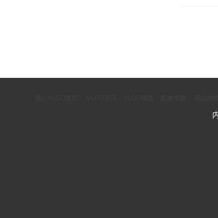
糖心VLGO首页
VLGO资讯
VLGO精选
影像专题
网站地