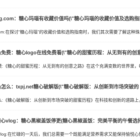
log.com：糖心玛瑙有收藏价值吗(\"糖心玛瑙的收藏价值及选购指
g.com:在探讨“糖心玛瑙”的收藏价值和选购指南时，我们其次需要了解
og免费：糖心logo在线免费看(\"糖心的甜蜜历程：从无到有的创
g免费:《糖心的甜蜜历程：从无到有的创意之路》在这个充满变数的世界里
og怎么：txpj.net糖心破解版(\"糖心破解版：从创新到市场突破的
g怎么:《糖心破解版：从创新到市场突破的甜蜜历程》在科技和创新的道路
心vlog：糖心黑椒盖饭停更(糖心黑椒盖饭：完美平衡的午餐选择
vlog:在忙碌的一天后，我们总需要一个既能满足营养需求又能保持愉悦心